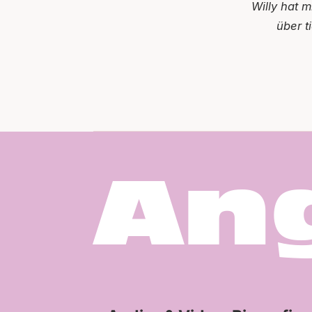
Willy hat m
über t
An