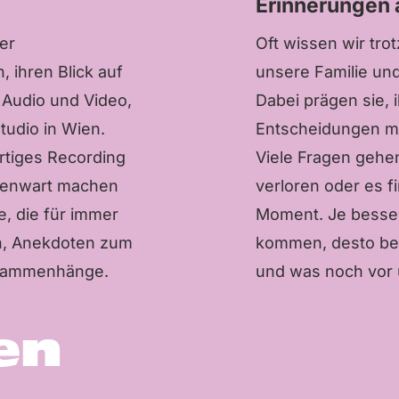
n
Erinnerungen 
er
Oft wissen wir trot
 ihren Blick auf
unsere Familie un
 Audio und Video,
Dabei prägen sie, 
tudio in Wien.
Entscheidungen m
tiges Recording
Viele Fragen gehe
genwart machen
verloren oder es f
, die für immer
Moment. Je besser
n, Anekdoten zum
kommen, desto bes
usammenhänge.
und was noch vor 
en