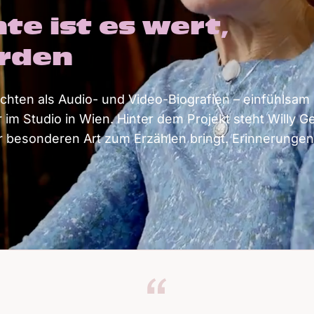
te ist es wert,
erden
ten als Audio- und Video-Biografien – einfühlsam g
 im Studio in Wien. Hinter dem Projekt steht Willy G
 besonderen Art zum Erzählen bringt. Erinnerungen,